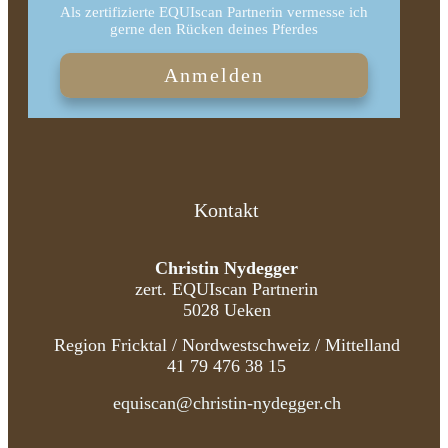
Als zertifizierte EQUIscan Partnerin vermesse ich
gerne den Rücken deines Pferdes
Anmelden
Kontakt
Christin Nydegger
zert. EQUIscan Partnerin
5028 Ueken
Region Fricktal / Nordwestschweiz / Mittelland
41 79 476 38 15
equiscan@christin-nydegger.ch