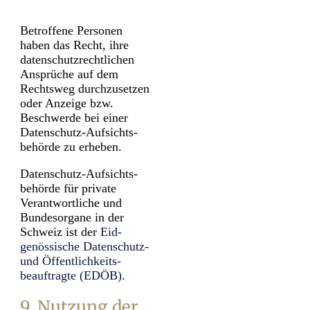
Betroffene Personen
haben das Recht, ihre
daten­schutz­rechtlichen
Ansprüche auf dem
Recht­sweg durch­zusetzen
oder Anzeige bzw.
Beschwerde bei einer
Daten­schutz-Auf­sichts­
behörde zu erheben.
Daten­schutz-Aufsichts­
behörde für private
Verantwortliche und
Bundes­organe in der
Schweiz ist der
Eid­
genössische Daten­schutz-
und Öffentlich­keits­
beauftragte (EDÖB)
.
9. Nutzung der