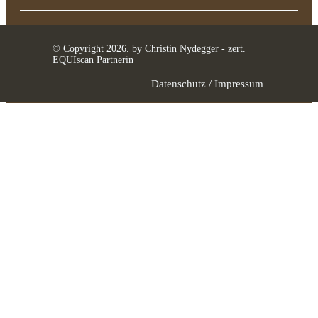
© Copyright
2026
. by Christin Nydegger - zert.
EQUIscan Partnerin
Datenschutz
/
Impressum